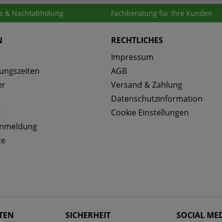
e & Nachtabholung
Fachberatung für Ihre Kunden
N
RECHTLICHES
Impressum
ungszeiten
AGB
er
Versand & Zahlung
Datenschutzinformation
k
Cookie Einstellungen
anmeldung
te
TEN
SICHERHEIT
SOCIAL ME