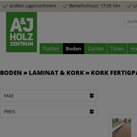
Großes Lagersortiment
Bestellschluss: 17:05 Uhr
Li
springen
Zur Hauptnavigation springen
Platten
Boden
Garten
Türen
Ho
BODEN
LAMINAT & KORK
KORK FERTIGP
FASE
PREIS