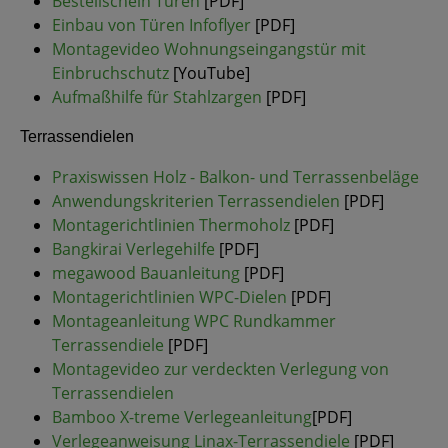
Bestellschein Türen
[PDF]
Einbau von Türen Infoflyer
[PDF]
Montagevideo Wohnungseingangstür mit
Einbruchschutz
[YouTube]
Aufmaßhilfe für Stahlzargen
[PDF]
Terrassendielen
Praxiswissen Holz - Balkon- und Terrassenbeläge
Anwendungskriterien Terrassendielen
[PDF]
Montagerichtlinien Thermoholz
[PDF]
Bangkirai Verlegehilfe
[PDF]
megawood Bauanleitung
[PDF]
Montagerichtlinien WPC-Dielen
[PDF]
Montageanleitung WPC Rundkammer
Terrassendiele
[PDF]
Montagevideo zur verdeckten Verlegung von
Terrassendielen
Bamboo X-treme Verlegeanleitung
[PDF]
Verlegeanweisung Linax-Terrassendiele
[PDF]