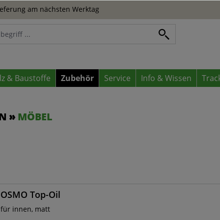
eferung am nächsten Werktag
lz & Baustoffe
Zubehör
Service
Info & Wissen
Trac
EN
MÖBEL
OSMO Top-Oil
für innen, matt