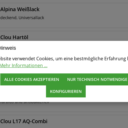
Alpina Weißlack
deckend, Universallack
Clou Hartöl
trocknet hart und klebfrei
Hinweis
bsite verwendet Cookies, um eine bestmögliche Erfahrung 
Clou Antik-Wachs
Mehr Informationen ...
fest
ALLE COOKIES AKZEPTIEREN
NUR TECHNISCH NOTWENDIGE
KONFIGURIEREN
Clou Hartwachsöl antibakteriell
farblos und antibakteriell
Clou L17 AQ-Combi