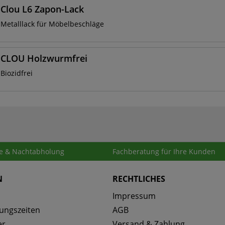
Clou L6 Zapon-Lack
Metalllack für Möbelbeschläge
CLOU Holzwurmfrei
Biozidfrei
e & Nachtabholung
Fachberatung für Ihre Kunden
N
RECHTLICHES
Impressum
ungszeiten
AGB
er
Versand & Zahlung