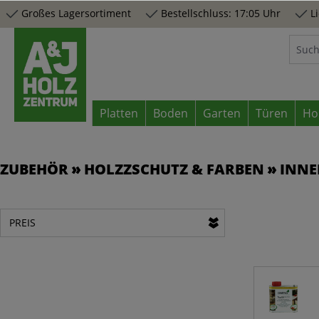
Großes Lagersortiment
Bestellschluss: 17:05 Uhr
Li
springen
Zur Hauptnavigation springen
Platten
Boden
Garten
Türen
Ho
ZUBEHÖR
HOLZZSCHUTZ & FARBEN
INN
PREIS