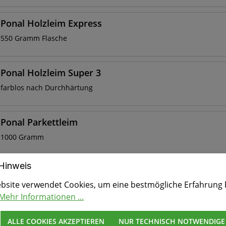
Ponal Holzleim Express
550 Gramm Flasche
Ponal Holzleim Super 3
farblos nach Durchhärtung
Ponal Parkettleim
1000 Gramm
Hinweis
Ponal Holzleim
bsite verwendet Cookies, um eine bestmögliche Erfahrung 
5 Kg Eimer LMF
Mehr Informationen ...
Ponal D4 Härter
ALLE COOKIES AKZEPTIEREN
NUR TECHNISCH NOTWENDIGE