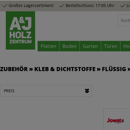
Großes Lagersortiment
Bestellschluss: 17:05 Uhr
Li
springen
Zur Hauptnavigation springen
Platten
Boden
Garten
Türen
Ho
ZUBEHÖR
KLEB & DICHTSTOFFE
FLÜSSIG
PREIS