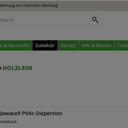
eferung am nächsten Werktag
lz & Baustoffe
Zubehör
Service
Info & Wissen
Trac
HOLZLEIM
Jowacoll PVAc-Dispersion
Hobbock