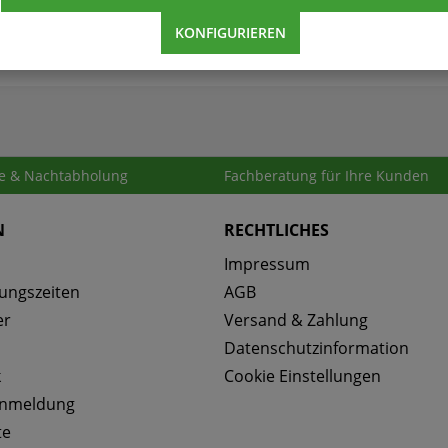
für Ponal Super 3
KONFIGURIEREN
e & Nachtabholung
Fachberatung für Ihre Kunden
N
RECHTLICHES
Impressum
ungszeiten
AGB
er
Versand & Zahlung
Datenschutzinformation
k
Cookie Einstellungen
anmeldung
te