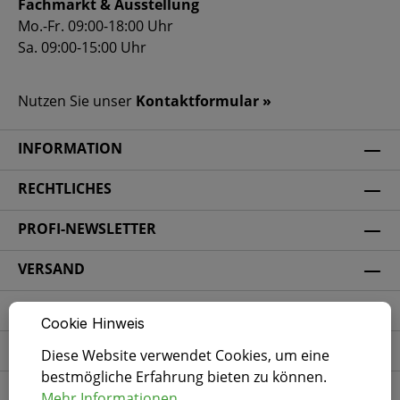
Fachmarkt & Ausstellung
Mo.-Fr. 09:00-18:00 Uhr
Sa. 09:00-15:00 Uhr
Nutzen Sie unser
Kontaktformular »
INFORMATION
RECHTLICHES
PROFI-NEWSLETTER
VERSAND
ZAHLUNGSARTEN
Cookie Hinweis
SICHERHEIT
Diese Website verwendet Cookies, um eine
bestmögliche Erfahrung bieten zu können.
SOCIAL MEDIA
Mehr Informationen ...